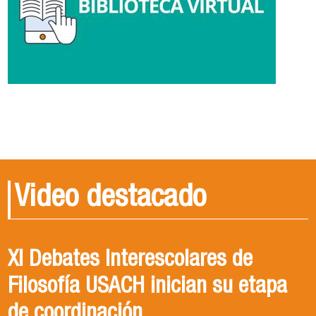
Video destacado
XI Debates Interescolares de
Filosofía USACH inician su etapa
de coordinación