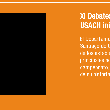
XI Debates
USACH ini
El Departamen
Santiago de C
de los establ
principales n
campeonato, 
de su histori