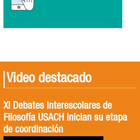
Video destacado
XI Debates Interescolares de
Filosofía USACH inician su etapa
de coordinación