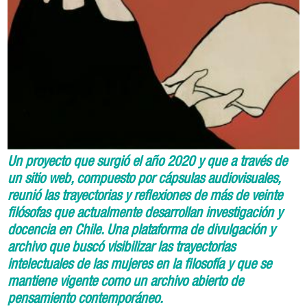
Un proyecto que surgió el año 2020 y que a través de
un sitio web, compuesto por cápsulas audiovisuales,
reunió las trayectorias y reflexiones de más de veinte
filósofas que actualmente desarrollan investigación y
docencia en Chile. Una plataforma de divulgación y
archivo que buscó visibilizar las trayectorias
intelectuales de las mujeres en la filosofía y que se
mantiene vigente como un archivo abierto de
pensamiento contemporáneo.