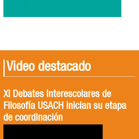
Video destacado
XI Debates Interescolares de
Filosofía USACH inician su etapa
de coordinación