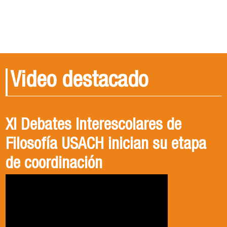
Video destacado
XI Debates Interescolares de
Filosofía USACH inician su etapa
de coordinación