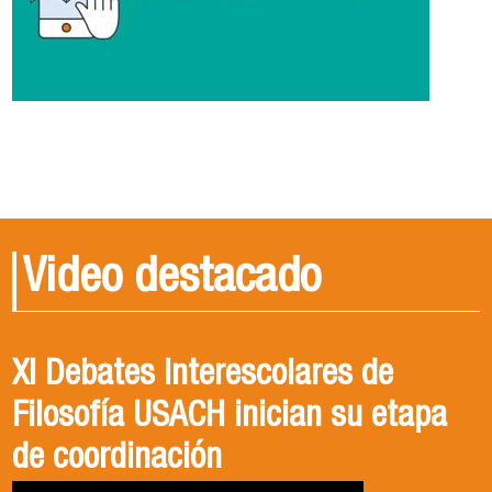
Video destacado
XI Debates Interescolares de
Filosofía USACH inician su etapa
de coordinación