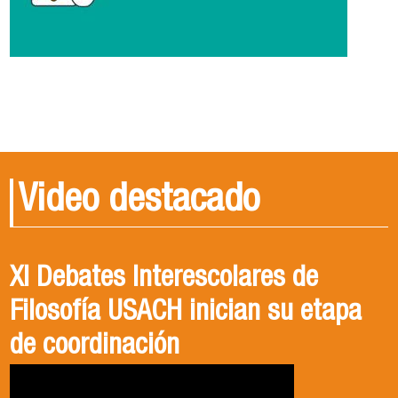
Video destacado
XI Debates Interescolares de
Filosofía USACH inician su etapa
de coordinación