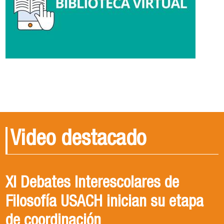
Video destacado
XI Debates Interescolares de
Filosofía USACH inician su etapa
de coordinación