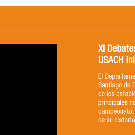
XI Debates
USACH ini
El Departamen
Santiago de C
de los establ
principales n
campeonato, 
de su histori