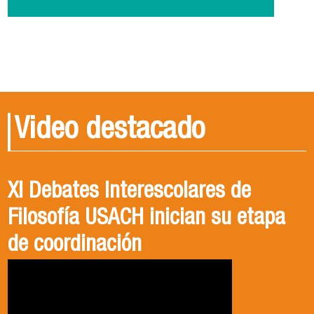
Video destacado
XI Debates Interescolares de
Filosofía USACH inician su etapa
de coordinación