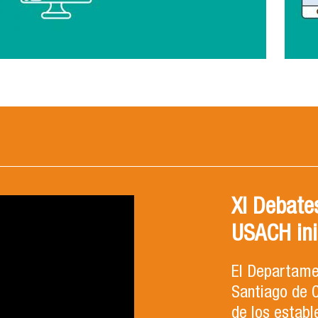
XI Debates
USACH ini
El Departamen
Santiago de C
de los establ