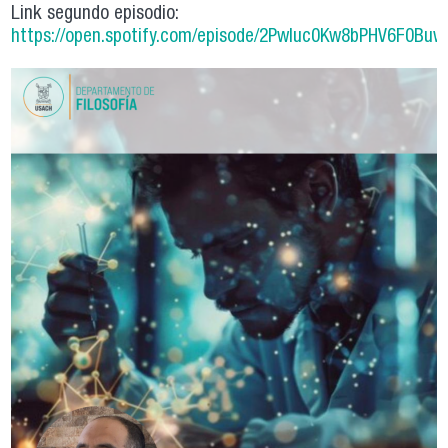
Link segundo episodio:
https://open.spotify.com/episode/2Pwluc0Kw8bPHV6F0Bu