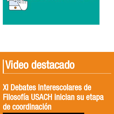
Video destacado
XI Debates Interescolares de
Filosofía USACH inician su etapa
de coordinación