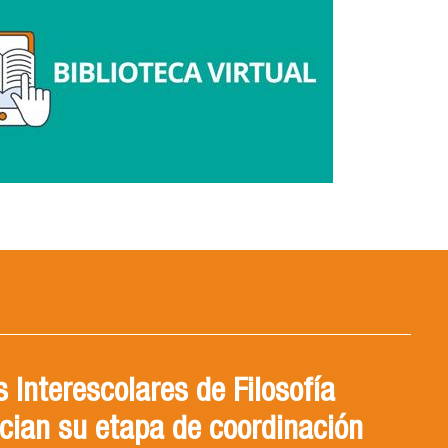
 Interescolares de Filosofía
cian su etapa de coordinación