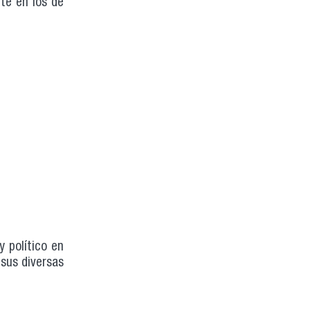
te en los de
y político en
 sus diversas